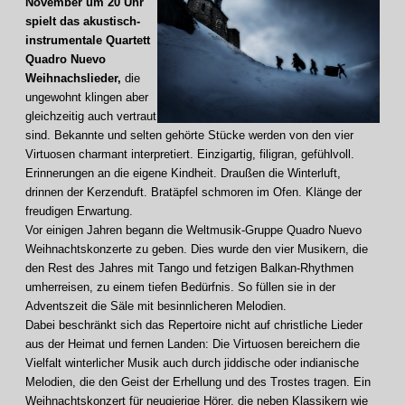
November um 20 Uhr
spielt das akustisch-
instrumentale Quartett
Quadro Nuevo
Weihnachslieder,
die
ungewohnt klingen aber
gleichzeitig auch vertraut
sind. Bekannte und selten gehörte Stücke werden von den vier
Virtuosen charmant interpretiert. Einzigartig, filigran, gefühlvoll.
Erinnerungen an die eigene Kindheit. Draußen die Winterluft,
drinnen der Kerzenduft. Bratäpfel schmoren im Ofen. Klänge der
freudigen Erwartung.
Vor einigen Jahren begann die Weltmusik-Gruppe Quadro Nuevo
Weihnachtskonzerte zu geben. Dies wurde den vier Musikern, die
den Rest des Jahres mit Tango und fetzigen Balkan-Rhythmen
umherreisen, zu einem tiefen Bedürfnis. So füllen sie in der
Adventszeit die Säle mit besinnlicheren Melodien.
Dabei beschränkt sich das Repertoire nicht auf christliche Lieder
aus der Heimat und fernen Landen: Die Virtuosen bereichern die
Vielfalt winterlicher Musik auch durch jiddische oder indianische
Melodien, die den Geist der Erhellung und des Trostes tragen. Ein
Weihnachtskonzert für neugierige Hörer, die neben Klassikern wie