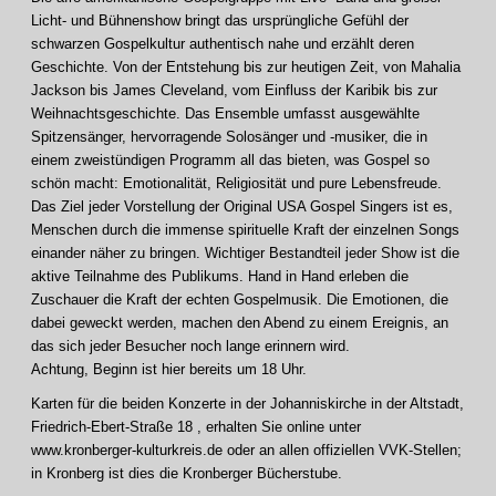
Licht- und Bühnenshow bringt das ursprüngliche Gefühl der
schwarzen Gospelkultur authentisch nahe und erzählt deren
Geschichte. Von der Entstehung bis zur heutigen Zeit, von Mahalia
Jackson bis James Cleveland, vom Einfluss der Karibik bis zur
Weihnachtsgeschichte. Das Ensemble umfasst ausgewählte
Spitzensänger, hervorragende Solosänger und -musiker, die in
einem zweistündigen Programm all das bieten, was Gospel so
schön macht: Emotionalität, Religiosität und pure Lebensfreude.
Das Ziel jeder Vorstellung der Original USA Gospel Singers ist es,
Menschen durch die immense spirituelle Kraft der einzelnen Songs
einander näher zu bringen. Wichtiger Bestandteil jeder Show ist die
aktive Teilnahme des Publikums. Hand in Hand erleben die
Zuschauer die Kraft der echten Gospelmusik. Die Emotionen, die
dabei geweckt werden, machen den Abend zu einem Ereignis, an
das sich jeder Besucher noch lange erinnern wird.
Achtung, Beginn ist hier bereits um 18 Uhr.
Karten für die beiden Konzerte in der Johanniskirche in der Altstadt,
Friedrich-Ebert-Straße 18 , erhalten Sie online unter
www.kronberger-kulturkreis.de oder an allen offiziellen VVK-Stellen;
in Kronberg ist dies die Kronberger Bücherstube.