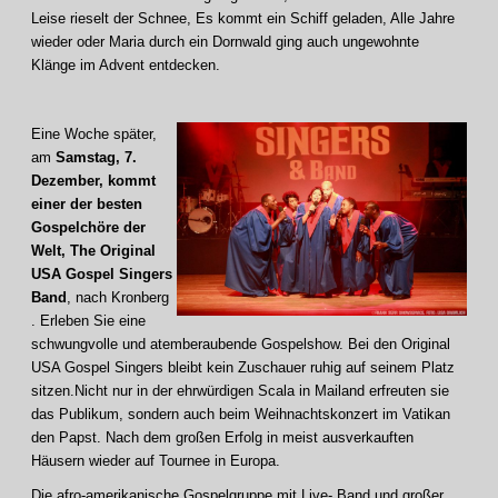
Leise rieselt der Schnee, Es kommt ein Schiff geladen, Alle Jahre
wieder oder Maria durch ein Dornwald ging auch ungewohnte
Klänge im Advent entdecken.
Eine Woche später,
am
Samstag, 7.
Dezember, kommt
einer der besten
Gospelchöre der
Welt, The Original
USA Gospel Singers
Band
, nach Kronberg
. Erleben Sie eine
schwungvolle und atemberaubende Gospelshow. Bei den Original
USA Gospel Singers bleibt kein Zuschauer ruhig auf seinem Platz
sitzen.Nicht nur in der ehrwürdigen Scala in Mailand erfreuten sie
das Publikum, sondern auch beim Weihnachtskonzert im Vatikan
den Papst. Nach dem großen Erfolg in meist ausverkauften
Häusern wieder auf Tournee in Europa.
Die afro-amerikanische Gospelgruppe mit Live- Band und großer