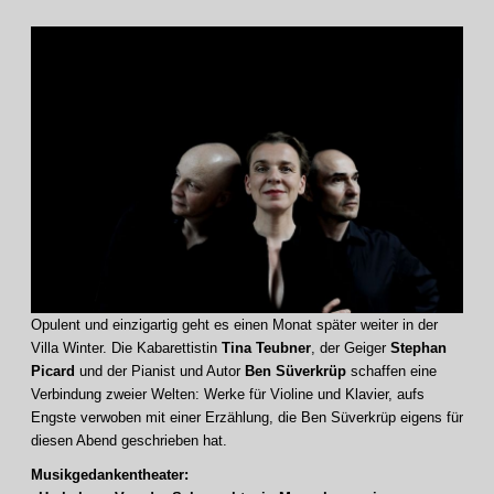
Opulent und einzigartig geht es einen Monat später weiter in der
Villa Winter. Die Kabarettistin
Tina Teubner
, der Geiger
Stephan
Picard
und der Pianist und Autor
Ben Süverkrüp
schaffen eine
Verbindung zweier Welten: Werke für Violine und Klavier, aufs
Engste verwoben mit einer Erzählung, die Ben Süverkrüp eigens für
diesen Abend geschrieben hat.
Musikgedankentheater: