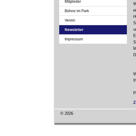
Mitglieder
W
e
Bühne im Park
H
Verein
S
u
Newsletter
E
Impressum
S
M
D
W
I
P
Z
© 2026