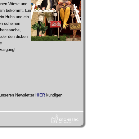
rünen Wiese und
barn bekommt. Ein
ein Huhn und ein
en scheinen
ubenssache,
oder den dicken
le
 Ausgang!
 unseren Newsletter
HIER
kündigen.