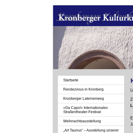
K
Navigation
Startseite
überspringen
Rendezvous in Kronberg
L
Kronberger Laternenweg
Z
L
«Da Capo!» Internationales
Straßentheater-Festival
E
Weihnachtsausstellung
J
„Art Taunus“ – Ausstellung unserer