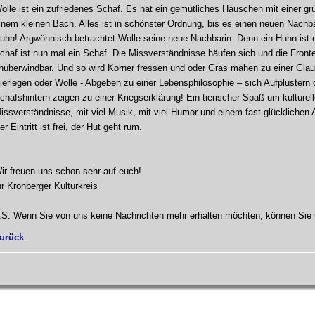
olle ist ein zufriedenes Schaf. Es hat ein gemütliches Häuschen mit einer g
inem kleinen Bach. Alles ist in schönster Ordnung, bis es einen neuen Nach
uhn! Argwöhnisch betrachtet Wolle seine neue Nachbarin. Denn ein Huhn ist 
chaf ist nun mal ein Schaf. Die Missverständnisse häufen sich und die Front
nüberwindbar. Und so wird Körner fressen und oder Gras mähen zu einer Gla
ierlegen oder Wolle - Abgeben zu einer Lebensphilosophie – sich Aufplustern 
chafshintern zeigen zu einer Kriegserklärung! Ein tierischer Spaß um kulturel
issverständnisse, mit viel Musik, mit viel Humor und einem fast glücklichen
er Eintritt ist frei, der Hut geht rum.
ir freuen uns schon sehr auf euch!
hr Kronberger Kulturkreis
.S. Wenn Sie von uns keine Nachrichten mehr erhalten möchten, können Sie
urück