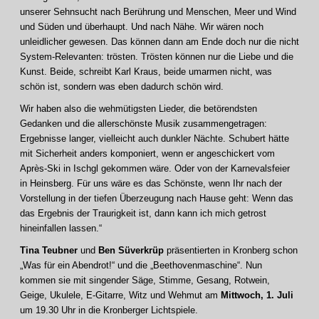
unserer Sehnsucht nach Berührung und Menschen, Meer und Wind
und Süden und überhaupt. Und nach Nähe. Wir wären noch
unleidlicher gewesen. Das können dann am Ende doch nur die nicht
System-Relevanten: trösten. Trösten können nur die Liebe und die
Kunst. Beide, schreibt Karl Kraus, beide umarmen nicht, was
schön ist, sondern was eben dadurch schön wird.
Wir haben also die wehmütigsten Lieder, die betörendsten
Gedanken und die allerschönste Musik zusammengetragen:
Ergebnisse langer, vielleicht auch dunkler Nächte. Schubert hätte
mit Sicherheit anders komponiert, wenn er angeschickert vom
Après-Ski in Ischgl gekommen wäre. Oder von der Karnevalsfeier
in Heinsberg. Für uns wäre es das Schönste, wenn Ihr nach der
Vorstellung in der tiefen Überzeugung nach Hause geht: Wenn das
das Ergebnis der Traurigkeit ist, dann kann ich mich getrost
hineinfallen lassen.“
Tina Teubner
und
Ben Süverkrüp
präsentierten in Kronberg schon
„Was für ein Abendrot!“ und die „Beethovenmaschine“. Nun
kommen sie mit singender Säge, Stimme, Gesang, Rotwein,
Geige, Ukulele, E-Gitarre, Witz und Wehmut am
Mittwoch, 1. Juli
um 19.30 Uhr in die Kronberger Lichtspiele.