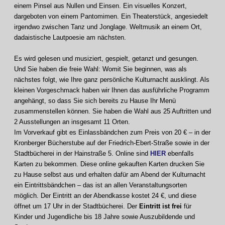
einem Pinsel aus Nullen und Einsen. Ein visuelles Konzert,
dargeboten von einem Pantomimen. Ein Theaterstück, angesiedelt
irgendwo zwischen Tanz und Jonglage. Weltmusik an einem Ort,
dadaistische Lautpoesie am nächsten.
Es wird gelesen und musiziert, gespielt, getanzt und gesungen.
Und Sie haben die freie Wahl: Womit Sie beginnen, was als
nächstes folgt, wie Ihre ganz persönliche Kulturnacht ausklingt. Als
kleinen Vorgeschmack haben wir Ihnen das ausführliche Programm
angehängt, so dass Sie sich bereits zu Hause Ihr Menü
zusammenstellen können. Sie haben die Wahl aus 25 Auftritten und
2 Ausstellungen an insgesamt 11 Orten.
Im Vorverkauf gibt es Einlassbändchen zum Preis von 20 € – in der
Kronberger Bücherstube auf der Friedrich-Ebert-Straße sowie in der
Stadtbücherei in der Hainstraße 5. Online sind
HIER
ebenfalls
Karten zu bekommen. Diese online gekauften Karten drucken Sie
zu Hause selbst aus und erhalten dafür am Abend der Kulturnacht
ein Eintrittsbändchen – das ist an allen Veranstaltungsorten
möglich. Der Eintritt an der Abendkasse kostet 24 €, und diese
öffnet um 17 Uhr in der Stadtbücherei. Der
Eintritt ist frei
für
Kinder und Jugendliche bis 18 Jahre sowie Auszubildende und