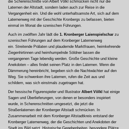
die Scherenschnitte von Albert Völkl schmücken nicht nur die
Laternen der Altstadt, sondern laden auch zur Reise in die
Vergangenheit ein. Und die wohl unterhaltsamste Art, sich auf dem
Laternenweg mit der Geschichte Kronbergs zu befassen, bieten
einmal im Monat die szenischen Führungen.
Auch im zwölften Jahr lädt die
1. Kronberger Laienspielschar
zu
szenischen Führungen auf dem Kronberger Laternenweg
ein. Streitende Prälaten und plaudernde Marktfrauen, heimkehrende
Ziegenhirtinnen und heimhumpelnde Söldner lassen die
vergangenen Tage lebendig werden. Große Geschichte und kleine
Anekdoten – alles findet seinen Platz in den Laternen. Wenn die
Dämmerung hereinbricht, begeben sich die Nachtwächter auf den
Weg. Sie schwenken ihre Laternen, rufen die Zeit aus und
schildern, was sich einstmals zugetragen hat.
Der hessische Figurenspieler und Illustrator
Albert Völkl
hat einige
Sagen und Überlieferungen, von denen er besonders inspiriert
wurde, in Scherenschnitten umgesetzt, die jetzt die
Straßenlaternen der Kronberger Altstadt schmücken. In
Zusammenarbeit mit dem Kronberger Altstadtkreis entstand der
Kronberger Laternenweg, der die Geschichten und Anekdoten der
Stadt ins Bild setzt. Historische Gegebenheiten, besondere Plätze