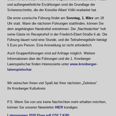
und außergewöhnliche Erzählungen sind die Grundlage der
Scherenschnitte, die der Künstler Albert Völkl erarbeitet hat.
Die erste szenische Führung findet am
Sonntag, 1. März
um 18
Uhr statt. Wann die nächsten Führungen stattfinden, können Sie
dem angehängten Handzettel entnehmen. Der „Nachtwächter“ holt
seine Gäste im Recepturhof in der Friedrich-Ebert-Straße 6 ab. Die
Führung dauert rund eine Stunde, und die Teilnahmegebühr beträgt
5 Euro pro Person. Eine Anmeldung ist nicht erforderlich.
Auch Gruppenführungen sind auf Anfrage möglich. Weitere
Informationen über die Führungen und die 1. Kronberger
Laienspielschar finden Interessierte unter
www.kronberger-
laienspielschar
.
Wir wünschen Ihnen viel Spaß bei Ihrer nächsten „Zeitreise“.
Ihr Kronberger Kulturkreis
P.S. Wenn Sie von uns keine Nachrichten mehr erhalten möchten,
können Sie unseren Newsletter
HIER
kündigen.
Laternenweg 2020 Flyer.pdf
(152,7 KiB)