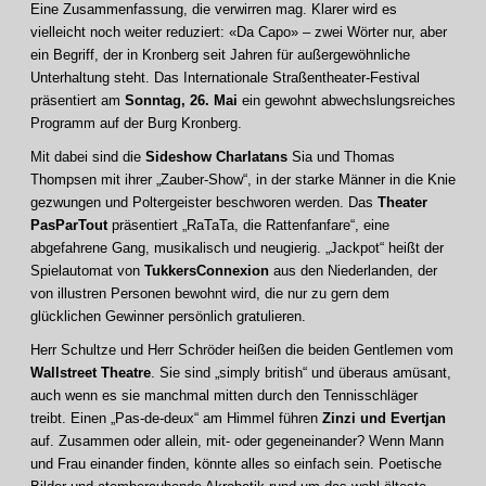
Eine Zusammenfassung, die verwirren mag. Klarer wird es
vielleicht noch weiter reduziert: «Da Capo» – zwei Wörter nur, aber
ein Begriff, der in Kronberg seit Jahren für außergewöhnliche
Unterhaltung steht. Das Internationale Straßentheater-Festival
präsentiert am
Sonntag, 26. Mai
ein gewohnt abwechslungsreiches
Programm auf der Burg Kronberg.
Mit dabei sind die
Sideshow Charlatans
Sia und Thomas
Thompsen mit ihrer „Zauber-Show“, in der starke Männer in die Knie
gezwungen und Poltergeister beschworen werden. Das
Theater
PasParTout
präsentiert „RaTaTa, die Rattenfanfare“, eine
abgefahrene Gang, musikalisch und neugierig. „Jackpot“ heißt der
Spielautomat von
TukkersConnexion
aus den Niederlanden, der
von illustren Personen bewohnt wird, die nur zu gern dem
glücklichen Gewinner persönlich gratulieren.
Herr Schultze und Herr Schröder heißen die beiden Gentlemen vom
Wallstreet Theatre
. Sie sind „simply british“ und überaus amüsant,
auch wenn es sie manchmal mitten durch den Tennisschläger
treibt. Einen „Pas-de-deux“ am Himmel führen
Zinzi und Evertjan
auf. Zusammen oder allein, mit- oder gegeneinander? Wenn Mann
und Frau einander finden, könnte alles so einfach sein. Poetische