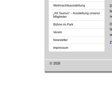
Weihnachtsausstellung
D
b
„Art Taunus“ – Ausstellung unserer
n
Mitglieder
D
Bühne im Park
5
Verein
a
Newsletter
Z
Impressum
© 2026