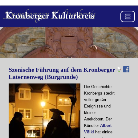
Szenische Führung auf dem Kronberger
Laternenweg (Burgrunde)
Die Geschichte
Kronbergs steckt
voller großer
Ereignisse und
kleiner
Anekdoten. Der
Künstler
Albert
Völkl
hat einige