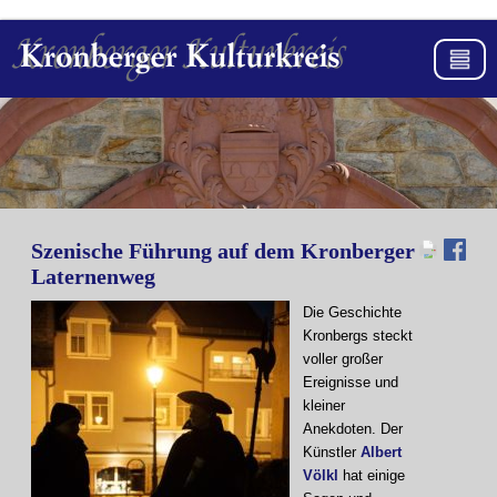
Szenische Führung auf dem Kronberger
Laternenweg
Die Geschichte
Kronbergs steckt
voller großer
Ereignisse und
kleiner
Anekdoten. Der
Künstler
Albert
Völkl
hat einige