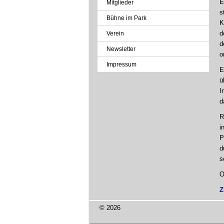
E
Mitglieder
s
Bühne im Park
K
d
Verein
d
Newsletter
o
Impressum
E
ü
I
d
R
i
P
d
s
O
Z
© 2026