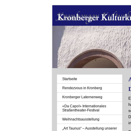
A
Navigation
Startseite
überspringen
Rendezvous in Kronberg
Kronberger Laternenweg
E
h
«Da Capo!» Internationales
Straßentheater-Festival
s
D
Weihnachtsausstellung
i
„Art Taunus“ – Ausstellung unserer