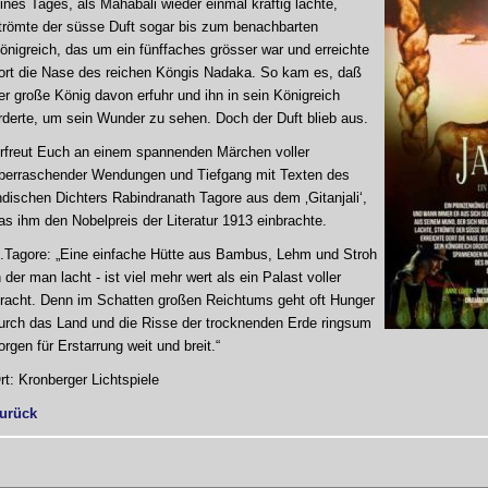
ines Tages, als Mahabali wieder einmal kräftig lachte,
trömte der süsse Duft sogar bis zum benachbarten
önigreich, das um ein fünffaches grösser war und erreichte
ort die Nase des reichen Köngis Nadaka. So kam es, daß
er große König davon erfuhr und ihn in sein Königreich
rderte, um sein Wunder zu sehen. Doch der Duft blieb aus.
rfreut Euch an einem spannenden Märchen voller
berraschender Wendungen und Tiefgang mit Texten des
ndischen Dichters Rabindranath Tagore aus dem ‚Gitanjali‘,
as ihm den Nobelpreis der Literatur 1913 einbrachte.
.Tagore: „Eine einfache Hütte aus Bambus, Lehm und Stroh
n der man lacht - ist viel mehr wert als ein Palast voller
racht. Denn im Schatten großen Reichtums geht oft Hunger
urch das Land und die Risse der trocknenden Erde ringsum
orgen für Erstarrung weit und breit.“
rt: Kronberger Lichtspiele
urück