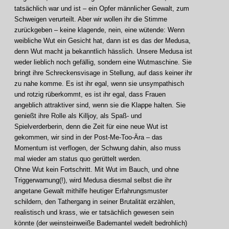
tatsächlich war und ist – ein Opfer männlicher Gewalt, zum
Schweigen verurteilt. Aber wir wollen ihr die Stimme
zurückgeben – keine klagende, nein, eine wütende: Wenn
weibliche Wut ein Gesicht hat, dann ist es das der Medusa,
denn Wut macht ja bekanntlich hässlich. Unsere Medusa ist
weder lieblich noch gefällig, sondern eine Wutmaschine. Sie
bringt ihre Schreckensvisage in Stellung, auf dass keiner ihr
zu nahe komme. Es ist ihr egal, wenn sie unsympathisch
und rotzig rüberkommt, es ist ihr egal, dass Frauen
angeblich attraktiver sind, wenn sie die Klappe halten. Sie
genießt ihre Rolle als Killjoy, als Spaß- und
Spielverderberin, denn die Zeit für eine neue Wut ist
gekommen, wir sind in der Post-Me-Too-Ära – das
Momentum ist verflogen, der Schwung dahin, also muss
mal wieder am status quo gerüttelt werden.
Ohne Wut kein Fortschritt. Mit Wut im Bauch, und ohne
Triggerwarnung(!), wird Medusa diesmal selbst die ihr
angetane Gewalt mithilfe heutiger Erfahrungsmuster
schildern, den Tathergang in seiner Brutalität erzählen,
realistisch und krass, wie er tatsächlich gewesen sein
könnte (der weinsteinweiße Bademantel wedelt bedrohlich)