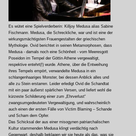
Es wütet eine Spielverderberin: Killjoy Medusa alias Sabine
Fischmann. Medusa, die Schreckliche, war und ist eine der
wirkungsmächtigsten Frauengestalten der griechischen
Mythologie. Ovid berichtet in seinen Metamorphosen, dass
Medusa - damals noch eine Schönheit - vom Meeresgott
Poseidon im Tempel der Göttin Athene vergewaltigt,
respektive entehrt(!) wurde. Athene, über die Entweihung
ihres Tempels empört, verwandelte Medusa in ein
schlangenhaariges Monster, bei dessen Anblick alles und
alle zu Stein erstarren. Leider erledigt Ovid die Schandtat
mit ein paar äußerst spärlichen Versen, und liefert wohl die
kürzeste Schilderung einer zum „Ehrverlust“
zwangsumgedeuteten Vergewaltigung, und wahrscheinlich
auch einen der ersten Fälle von Victim Blaming – Schande
und Scham dem Opfer.
Das Schicksal der aus einer misogynen patriarchalischen
Kultur stammenden Medusa klingt verdächtig nach
Gegenwart, deshalb beklagen wir sie heute als das, was sie