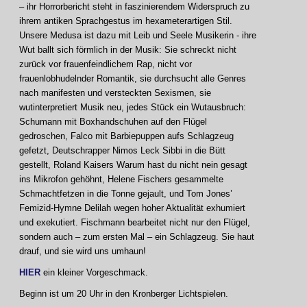
– ihr Horrorbericht steht in faszinierendem Widerspruch zu
ihrem antiken Sprachgestus im hexameterartigen Stil.
Unsere Medusa ist dazu mit Leib und Seele Musikerin - ihre
Wut ballt sich förmlich in der Musik: Sie schreckt nicht
zurück vor frauenfeindlichem Rap, nicht vor
frauenlobhudelnder Romantik, sie durchsucht alle Genres
nach manifesten und versteckten Sexismen, sie
wutinterpretiert Musik neu, jedes Stück ein Wutausbruch:
Schumann mit Boxhandschuhen auf den Flügel
gedroschen, Falco mit Barbiepuppen aufs Schlagzeug
gefetzt, Deutschrapper Nimos Leck Sibbi in die Bütt
gestellt, Roland Kaisers Warum hast du nicht nein gesagt
ins Mikrofon gehöhnt, Helene Fischers gesammelte
Schmachtfetzen in die Tonne gejault, und Tom Jones’
Femizid-Hymne Delilah wegen hoher Aktualität exhumiert
und exekutiert. Fischmann bearbeitet nicht nur den Flügel,
sondern auch – zum ersten Mal – ein Schlagzeug. Sie haut
drauf, und sie wird uns umhaun!
HIER
ein kleiner Vorgeschmack.
Beginn ist um 20 Uhr in den Kronberger Lichtspielen.