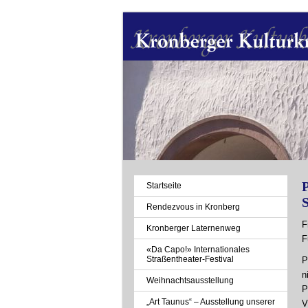
Navigation
Startseite
überspringen
S
Rendezvous in Kronberg
F
Kronberger Laternenweg
F
«Da Capo!» Internationales
Straßentheater-Festival
P
n
Weihnachtsausstellung
P
„Art Taunus“ – Ausstellung unserer
V