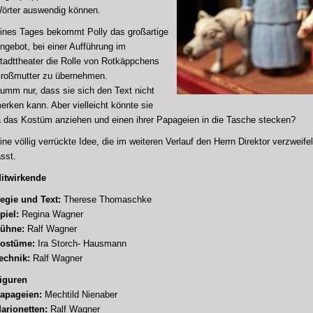
örter auswendig können.
ines Tages bekommt Polly das großartige
ngebot, bei einer Aufführung im
tadttheater die Rolle von Rotkäppchens
roßmutter zu übernehmen.
umm nur, dass sie sich den Text nicht
erken kann. Aber vielleicht könnte sie
a das Kostüm anziehen und einen ihrer Papageien in die Tasche stecken?
ine völlig verrückte Idee, die im weiteren Verlauf den Herrn Direktor verzweif
ässt.
itwirkende
egie und Text:
Therese Thomaschke
piel:
Regina Wagner
ühne:
Ralf Wagner
ostüme:
Ira Storch- Hausmann
echnik:
Ralf Wagner
iguren
apageien:
Mechtild Nienaber
arionetten:
Ralf Wagner