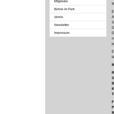
Mitglieder
W
Bühne im Park
E
A
Verein
S
Newsletter
G
Impressum
D
m
j
E
l
M
R
S
B
K
T
F
P
M