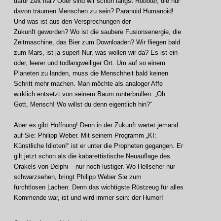
dafür Zeit hat? Oder sind wir schon längst Roboter, die nur
davon träumen Menschen zu sein? Paranoid Humanoid!
Und was ist aus den Versprechungen der
Zukunft geworden? Wo ist die saubere Fusionsenergie, die
Zeitmaschine, das Bier zum Downloaden? Wir fliegen bald
zum Mars, ist ja super! Nur, was wollen wir da? Es ist ein
öder, leerer und todlangweiliger Ort. Um auf so einem
Planeten zu landen, muss die Menschheit bald keinen
Schritt mehr machen. Man möchte als analoger Affe
wirklich entsetzt von seinem Baum runterbrüllen: „Oh
Gott, Mensch! Wo willst du denn eigentlich hin?“
Aber es gibt Hoffnung! Denn in der Zukunft wartet jemand
auf Sie: Philipp Weber. Mit seinem Programm „KI:
Künstliche Idioten!“ ist er unter die Propheten gegangen. Er
gilt jetzt schon als die kabarettistische Neuauflage des
Orakels von Delphi – nur noch lustiger. Wo Hellseher nur
schwarzsehen, bringt Philipp Weber Sie zum
furchtlosen Lachen. Denn das wichtigste Rüstzeug für alles
Kommende war, ist und wird immer sein: der Humor!