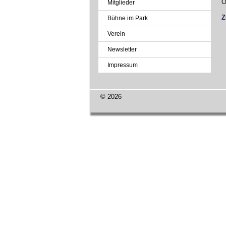
O
Mitglieder
Z
Bühne im Park
Verein
Newsletter
Impressum
© 2026