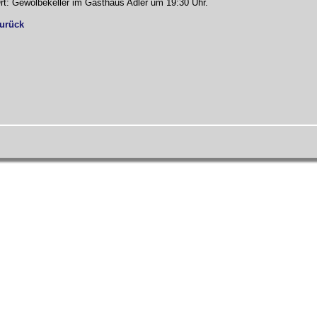
rt: Gewölbekeller im Gasthaus Adler um 19:30 Uhr.
urück