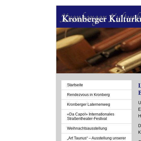
L
Navigation
Startseite
überspringen
Rendezvous in Kronberg
U
Kronberger Laternenweg
E
«Da Capo!» Internationales
H
Straßentheater-Festival
D
Weihnachtsausstellung
K
„Art Taunus“ – Ausstellung unserer