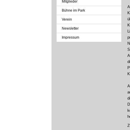
Mitglieder
A
Bühne im Park
K
ü
Verein
K
Newsletter
L
p
Impressum
N
S
A
d
P
K
A
a
d
D
k
h
Z