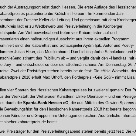
uch der Austragungsort reist durch Hessen. Die erste Auflage des Hessische
abarettpreises präsentierte die KuSch in Herborn. Im kommenden Jahr
bernimmt der Fresche Keller die Leitung. Und gemeinsam mit dem Kronberge
ulturkreis lädt er zu Wettbewerb und Preisverleihung in die Kronberger
ichtspiele. Am Wettbewerbsabend treten vier Kabarettisten auf und
rasentieren einen halbstundigen Ausschnitt aus ihrem aktuellen Programm.
ominiert sind: der Kabarettist und Schauspieler Aydın Işik, Autor und Poetry-
lammer Julian Heun, das Musikkabarett-Duo Lieblingsfarbe Schokolade und Kl
nschließend stimmt das Publikum ab – und vergibt damit den «Handkäs’ mit o
ie Jury – und entscheidet so über die «Bethmännchen». Am Donnerstag, 26. Ap
reise. Zwei der Preisträger stehen bereits heute fest: Die «Ahle Worscht», 
abarettpreis 2018 erhält Max Uthoff, den Förderpreis «Grie Soß’» nimmt Lis
llen vier Sparten des Hessischen Kabarettpreises ist zweierlei gemein: Der Pre
us der Werkstatt der Wetterauer Künstlerin Ulrike Obenauer – und ein Preisge
ies durch die
Sparda-Bank Hessen eG
, die aus Mitteln des Gewinn-Sparens d
ie Bewerbungsfrist für den Hessischen Kabarettpreis 2018 hat bereits begon
önnen Künstler und Gruppen ihre Unterlagen einreichen. Ausführliche Infomati
essischer-kabarettpreis.de bereit.
wei Preistrager fur den Preisverleihungsabend stehen bereits jetzt fest: Die