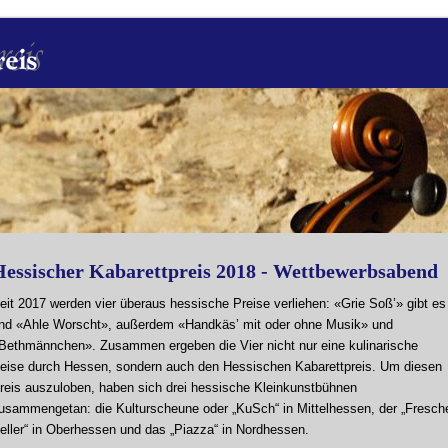
Hessischer Kabarettpreis 2018 - Wettbewerbsabend
eit 2017 werden vier überaus hessische Preise verliehen: «Grie Soß’» gibt es
nd «Ahle Worscht», außerdem «Handkäs’ mit oder ohne Musik» und
Bethmännchen». Zusammen ergeben die Vier nicht nur eine kulinarische
eise durch Hessen, sondern auch den Hessischen Kabarettpreis. Um diesen
reis auszuloben, haben sich drei hessische Kleinkunstbühnen
usammengetan: die Kulturscheune oder „KuSch“ in Mittelhessen, der „Fresch
eller“ in Oberhessen und das „Piazza“ in Nordhessen.