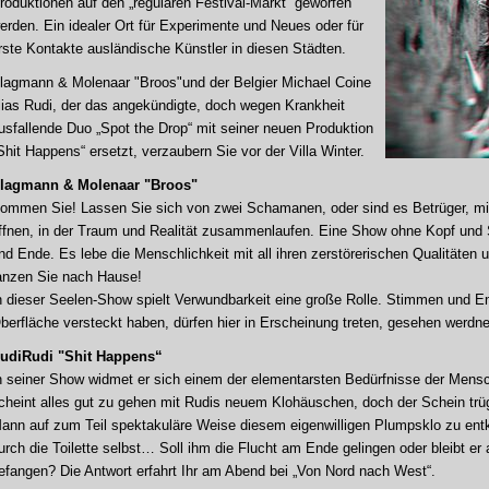
roduktionen auf den „regulären Festival-Markt“ geworfen
erden. Ein idealer Ort für Experimente und Neues oder für
rste Kontakte ausländische Künstler in diesen Städten.
lagmann & Molenaar "Broos"und der Belgier Michael Coine
lias Rudi, der das angekündigte, doch wegen Krankheit
usfallende Duo „Spot the Drop“ mit seiner neuen Produktion
Shit Happens“ ersetzt, verzaubern Sie vor der Villa Winter.
lagmann & Molenaar "Broos"
ommen Sie! Lassen Sie sich von zwei Schamanen, oder sind es Betrüger, mitr
ffnen, in der Traum und Realität zusammenlaufen. Eine Show ohne Kopf und
nd Ende. Es lebe die Menschlichkeit mit all ihren zerstörerischen Qualitäten
anzen Sie nach Hause!
n dieser Seelen-Show spielt Verwundbarkeit eine große Rolle. Stimmen und Ene
berfläche versteckt haben, dürfen hier in Erscheinung treten, gesehen werdne
udiRudi "Shit Happens“
n seiner Show widmet er sich einem der elementarsten Bedürfnisse der Mens
cheint alles gut zu gehen mit Rudis neuem Klohäuschen, doch der Schein trüg
ann auf zum Teil spektakuläre Weise diesem eigenwilligen Plumpsklo zu entk
urch die Toilette selbst… Soll ihm die Flucht am Ende gelingen oder bleibt er
efangen? Die Antwort erfahrt Ihr am Abend bei „Von Nord nach West“.