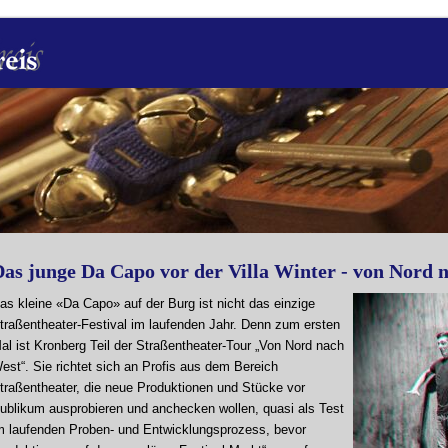
Das junge Da Capo vor der Villa Winter - von Nord 
as kleine «Da Capo» auf der Burg ist nicht das einzige
traßentheater-Festival im laufenden Jahr. Denn zum ersten
al ist Kronberg Teil der Straßentheater-Tour „Von Nord nach
est“. Sie richtet sich an Profis aus dem Bereich
traßentheater, die neue Produktionen und Stücke vor
ublikum ausprobieren und anchecken wollen, quasi als Test
m laufenden Proben- und Entwicklungsprozess, bevor