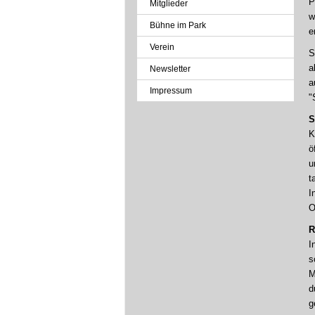
P
Mitglieder
w
Bühne im Park
e
Verein
S
a
Newsletter
a
Impressum
"
S
K
ö
u
t
I
O
R
I
s
M
d
g