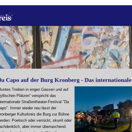
a Capo auf der Burg Kronberg - Das internationale
Buntes Treiben in engen Gassen und auf
dyllischen Plätzen“ verspricht das
nternationale Straßentheater-Festival "Da
apo". Immer wieder neu lässt der
ronberger Kulturkreis die Burg zur Bühne
erden: Poetisch oder verrückt, skurril oder
achdenklich, aber immer überraschend.