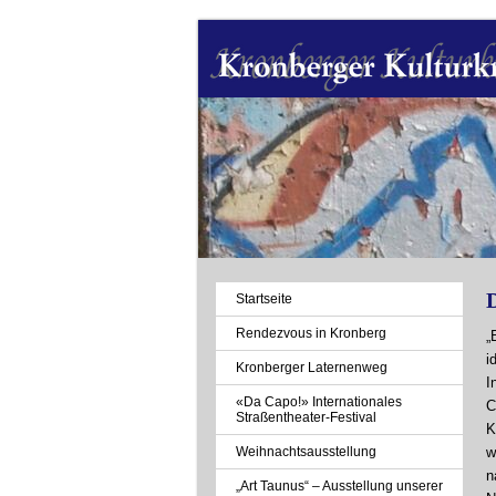
D
Navigation
Startseite
überspringen
Rendezvous in Kronberg
„
i
Kronberger Laternenweg
I
«Da Capo!» Internationales
C
Straßentheater-Festival
K
Weihnachtsausstellung
w
n
„Art Taunus“ – Ausstellung unserer