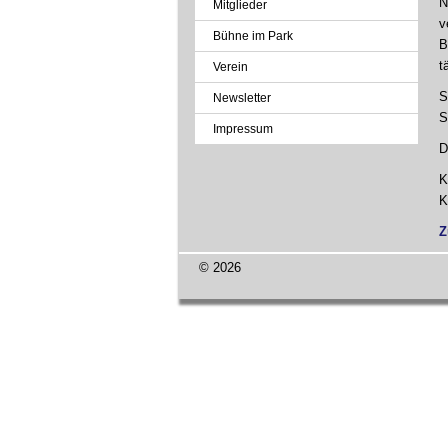
N
Mitglieder
v
Bühne im Park
B
t
Verein
S
Newsletter
S
Impressum
D
K
K
Z
© 2026